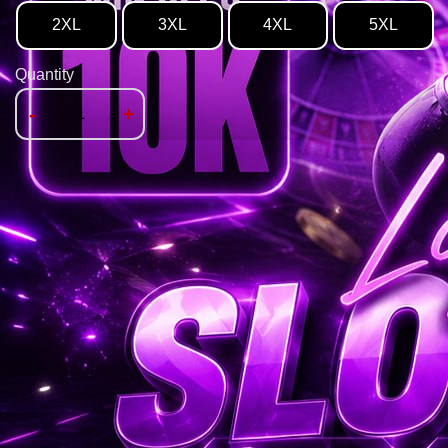
2XL
3XL
4XL
5XL
Quantity
-
+