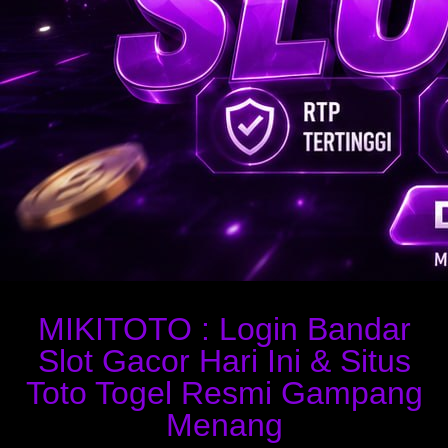
MIKITOTO : Login Bandar
Slot Gacor Hari Ini & Situs
Toto Togel Resmi Gampang
Menang