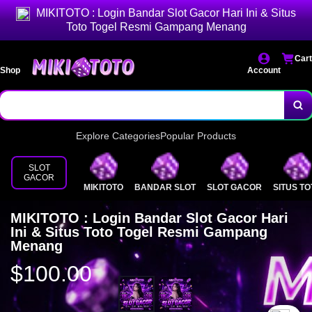
MIKITOTO : Login Bandar Slot Gacor Hari Ini & Situs
Toto Togel Resmi Gampang Menang
Cart
Shop
Account
Explore Categories
Popular Products
SLOT
GACOR
MIKITOTO
BANDAR SLOT
SLOT GACOR
SITUS TO
MIKITOTO : Login Bandar Slot Gacor Hari
Ini & Situs Toto Togel Resmi Gampang
Menang
$100.00