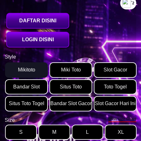
`2
DAFTAR DISINI
LOGIN DISINI
Style
Mikitoto
Miki Toto
Slot Gacor
Bandar Slot
Situs Toto
Toto Togel
Situs Toto Togel
Bandar Slot Gacor
Slot Gacor Hari Ini
View Size Chart
Size
S
M
L
XL