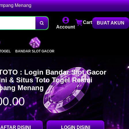
 Gampang Menang
Cart
BUAT AKUN
Account
 TOGEL
BANDAR SLOT GACOR
TOTO : Login Bandar Slot Gacor
 Ini & Situs Toto Togel Resmi
pang Menang
00.00
AFTAR DISINI
LOGIN DISINI