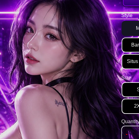
Style
M
Ban
Situs
Size
2
Quantit
-