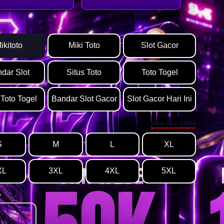
ikitoto
Miki Toto
Slot Gacor
dar Slot
Situs Toto
Toto Togel
 Toto Togel
Bandar Slot Gacor
Slot Gacor Hari Ini
View Size Chart
S
M
L
XL
XL
3XL
4XL
5XL
y
+