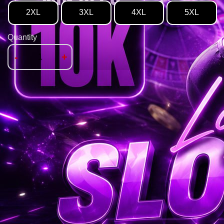
2XL
3XL
4XL
5XL
Quantity
-
+