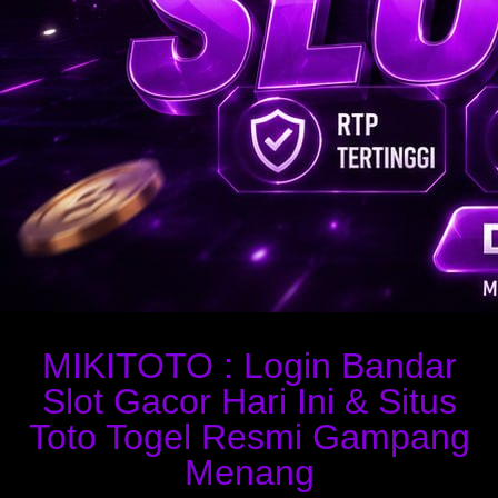
MIKITOTO : Login Bandar
Slot Gacor Hari Ini & Situs
Toto Togel Resmi Gampang
Menang