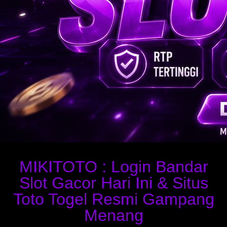
MIKITOTO : Login Bandar
Slot Gacor Hari Ini & Situs
Toto Togel Resmi Gampang
Menang