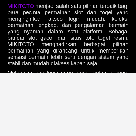
MIKITOTO
menjadi salah satu pilihan terbaik bagi
para pecinta permainan slot dan togel yang
menginginkan akses login mudah, koleksi
permainan lengkap, dan pengalaman bermain
yang nyaman dalam satu platform. Sebagai
bandar slot gacor dan situs toto togel resmi,
MIKITOTO menghadirkan berbagai pilihan
permainan yang dirancang untuk memberikan
sensasi bermain lebih seru dengan sistem yang
stabil dan mudah diakses kapan saja.
Melalui proses login yang cepat, setiap pemain
slot gacor dan toto togel dapat langsung
menikmati berbagai permainan favorit tanpa
harus menghadapi proses yang rumit. Tampilan
situs yang sederhana namun modern membuat
navigasi terasa lebih mudah, baik bagi pemain
baru maupun yang sudah berpengalaman.
Seluruh fitur disusun agar setiap pengguna bisa
menemukan permainan yang diinginkan hanya
dalam beberapa langkah.