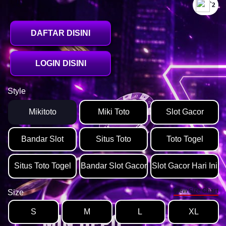
`2
DAFTAR DISINI
LOGIN DISINI
Style
Mikitoto
Miki Toto
Slot Gacor
Bandar Slot
Situs Toto
Toto Togel
Situs Toto Togel
Bandar Slot Gacor
Slot Gacor Hari Ini
View Size Chart
Size
S
M
L
XL