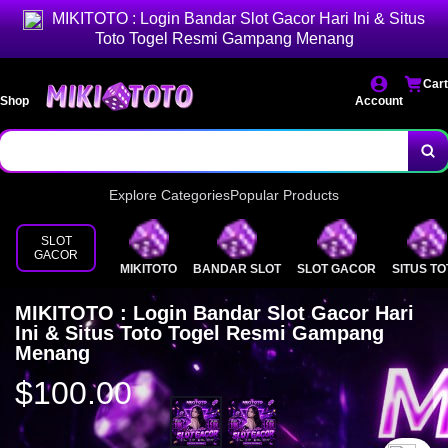
MIKITOTO : Login Bandar Slot Gacor Hari Ini & Situs
Toto Togel Resmi Gampang Menang
Cart
Shop
Account
Explore Categories
Popular Products
SLOT
GACOR
MIKITOTO
BANDAR SLOT
SLOT GACOR
SITUS TO
MIKITOTO : Login Bandar Slot Gacor Hari
Ini & Situs Toto Togel Resmi Gampang
Menang
$100.00