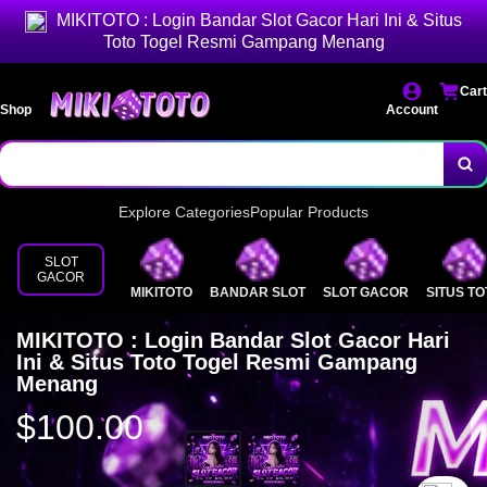
MIKITOTO : Login Bandar Slot Gacor Hari Ini & Situs
Toto Togel Resmi Gampang Menang
Cart
Shop
Account
Explore Categories
Popular Products
SLOT
GACOR
MIKITOTO
BANDAR SLOT
SLOT GACOR
SITUS TO
MIKITOTO : Login Bandar Slot Gacor Hari
Ini & Situs Toto Togel Resmi Gampang
Menang
$100.00