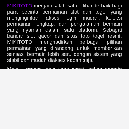
MIKITOTO
menjadi salah satu pilihan terbaik bagi
para pecinta permainan slot dan togel yang
menginginkan akses login mudah, koleksi
permainan lengkap, dan pengalaman bermain
yang nyaman dalam satu platform. Sebagai
bandar slot gacor dan situs toto togel resmi,
MIKITOTO menghadirkan berbagai pilihan
permainan yang dirancang untuk memberikan
sensasi bermain lebih seru dengan sistem yang
stabil dan mudah diakses kapan saja.
Melalui proses login yang cepat, setiap pemain
slot gacor dan toto togel dapat langsung
menikmati berbagai permainan favorit tanpa
harus menghadapi proses yang rumit. Tampilan
situs yang sederhana namun modern membuat
navigasi terasa lebih mudah, baik bagi pemain
baru maupun yang sudah berpengalaman.
Seluruh fitur disusun agar setiap pengguna bisa
menemukan permainan yang diinginkan hanya
dalam beberapa langkah.