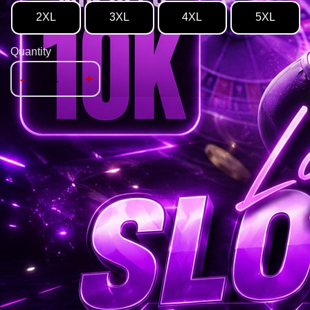
2XL
3XL
4XL
5XL
Quantity
-
+