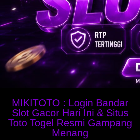
MIKITOTO : Login Bandar
Slot Gacor Hari Ini & Situs
Toto Togel Resmi Gampang
Menang