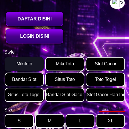
`2
DAFTAR DISINI
LOGIN DISINI
Style
Mikitoto
Miki Toto
Slot Gacor
Bandar Slot
Situs Toto
Toto Togel
Situs Toto Togel
Bandar Slot Gacor
Slot Gacor Hari Ini
View Size Chart
Size
S
M
L
XL