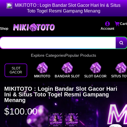
MIKITOTO : Login Bandar Slot Gacor Hari Ini & Situs
Toto Togel Resmi Gampang Menang
Cart
Shop
Account
Explore Categories
Popular Products
SLOT
GACOR
MIKITOTO
BANDAR SLOT
SLOT GACOR
SITUS TO
MIKITOTO : Login Bandar Slot Gacor Hari
Ini & Situs Toto Togel Resmi Gampang
Menang
$100.00