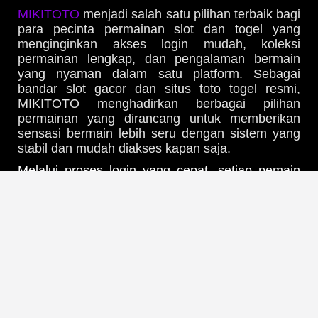
MIKITOTO
menjadi salah satu pilihan terbaik bagi
para pecinta permainan slot dan togel yang
menginginkan akses login mudah, koleksi
permainan lengkap, dan pengalaman bermain
yang nyaman dalam satu platform. Sebagai
bandar slot gacor dan situs toto togel resmi,
MIKITOTO menghadirkan berbagai pilihan
permainan yang dirancang untuk memberikan
sensasi bermain lebih seru dengan sistem yang
stabil dan mudah diakses kapan saja.
Melalui proses login yang cepat, setiap pemain
slot gacor dan toto togel dapat langsung
menikmati berbagai permainan favorit tanpa
harus menghadapi proses yang rumit. Tampilan
situs yang sederhana namun modern membuat
navigasi terasa lebih mudah, baik bagi pemain
baru maupun yang sudah berpengalaman.
Seluruh fitur disusun agar setiap pengguna bisa
menemukan permainan yang diinginkan hanya
dalam beberapa langkah.