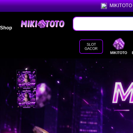
MIKITOTO :
Shop
SLOT
GACOR
MIKITOTO