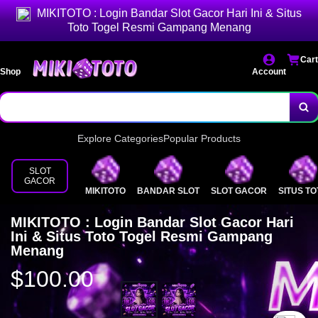
MIKITOTO : Login Bandar Slot Gacor Hari Ini & Situs
Toto Togel Resmi Gampang Menang
Cart
Shop
Account
Explore Categories
Popular Products
SLOT
GACOR
MIKITOTO
BANDAR SLOT
SLOT GACOR
SITUS TO
MIKITOTO : Login Bandar Slot Gacor Hari
Ini & Situs Toto Togel Resmi Gampang
Menang
$100.00