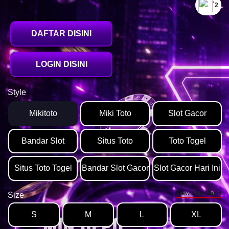
`2
DAFTAR DISINI
LOGIN DISINI
Style
Mikitoto
Miki Toto
Slot Gacor
Bandar Slot
Situs Toto
Toto Togel
Situs Toto Togel
Bandar Slot Gacor
Slot Gacor Hari Ini
View Size Chart
Size
S
M
L
XL