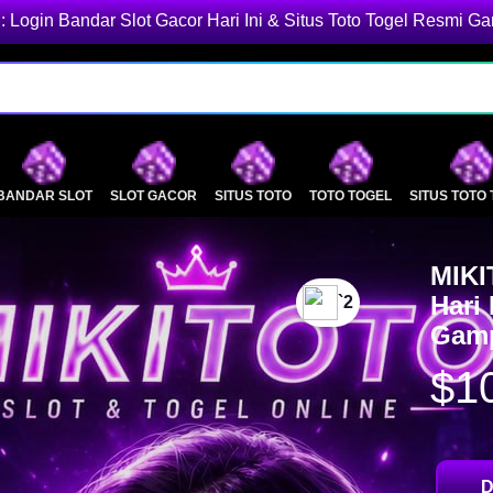
 Login Bandar Slot Gacor Hari Ini & Situs Toto Togel Resmi
BANDAR SLOT
SLOT GACOR
SITUS TOTO
TOTO TOGEL
SITUS TOTO
MIKI
Hari
`2
Gam
$1
D