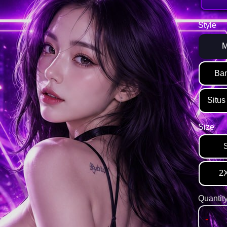
Style
M
Ban
Situs
Size
2
Quantit
-