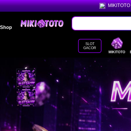
MIKITOTO :
Shop
SLOT
GACOR
MIKITOTO