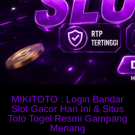
MIKITOTO : Login Bandar
Slot Gacor Hari Ini & Situs
Toto Togel Resmi Gampang
Menang