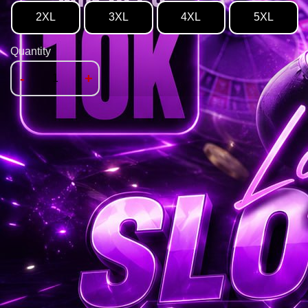
2XL
3XL
4XL
5XL
Quantity
-
+