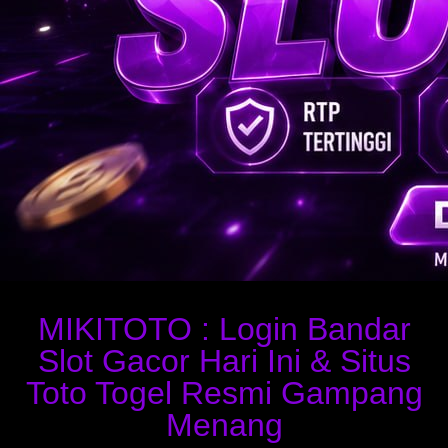
MIKITOTO : Login Bandar
Slot Gacor Hari Ini & Situs
Toto Togel Resmi Gampang
Menang