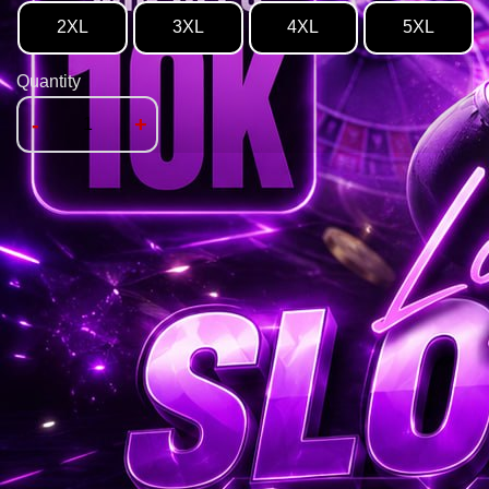
2XL
3XL
4XL
5XL
Quantity
-
+