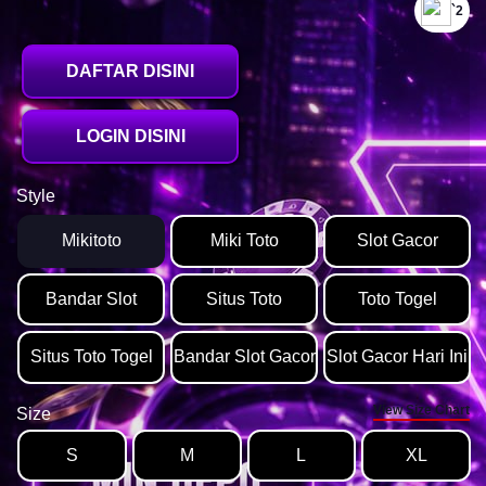
`2
DAFTAR DISINI
LOGIN DISINI
Style
Mikitoto
Miki Toto
Slot Gacor
Bandar Slot
Situs Toto
Toto Togel
Situs Toto Togel
Bandar Slot Gacor
Slot Gacor Hari Ini
View Size Chart
Size
S
M
L
XL