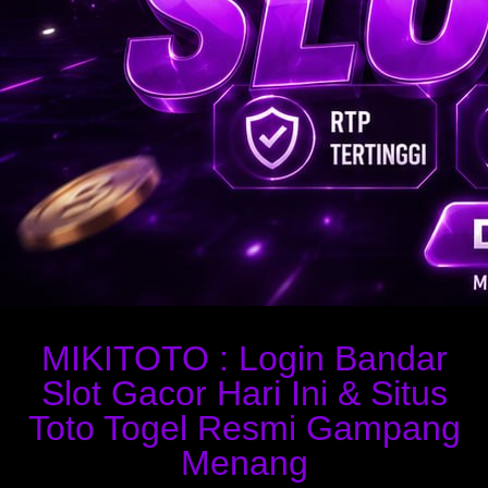
MIKITOTO : Login Bandar
Slot Gacor Hari Ini & Situs
Toto Togel Resmi Gampang
Menang