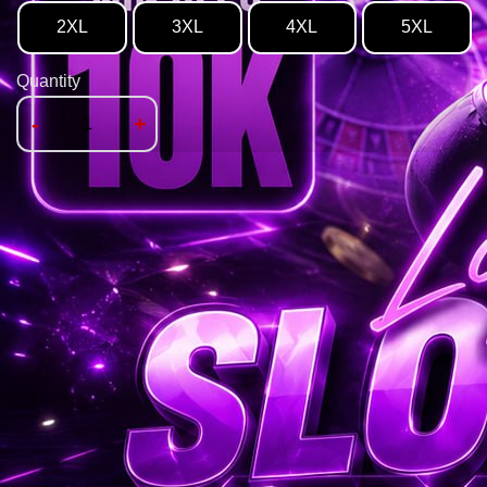
2XL
3XL
4XL
5XL
Quantity
-
+