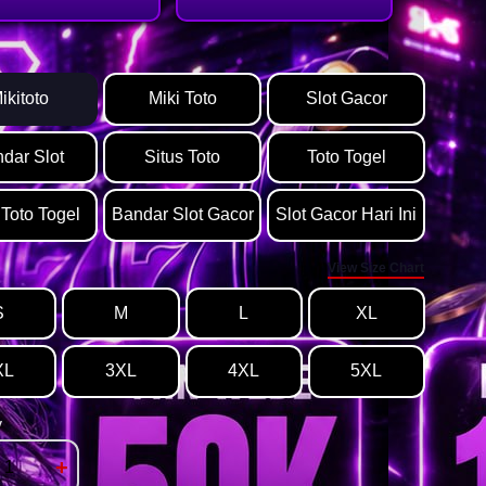
ikitoto
Miki Toto
Slot Gacor
dar Slot
Situs Toto
Toto Togel
 Toto Togel
Bandar Slot Gacor
Slot Gacor Hari Ini
View Size Chart
S
M
L
XL
XL
3XL
4XL
5XL
y
+