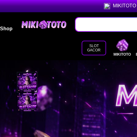
MIKITOTO :
Shop
SLOT
GACOR
MIKITOTO